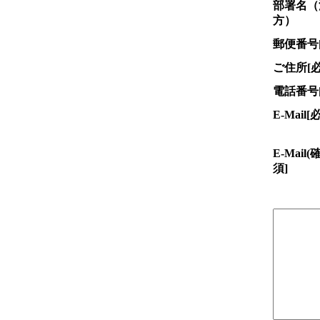
部署名（
方）
郵便番号
ご住所
[
電話番号
E-Mail
[
E-Mail
須]